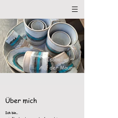
Isabelle
Auf der Maur
mit Formen und Farben
die Welt verzaubern
Über mich
Ich bin…