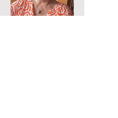
Chum doch eisch verbii
…
TonSpiel
Reichsstrasse 5
6430 Schwyz
isabelle@toepfer-treff-punkt.ch
079 331 14 76
Öffnungszeiten
Dienstag bis Freitag